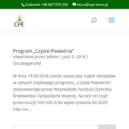
Zadzwoń +48 667 970 359
biuro@cpe-term.pl
Program „Czyste Powietrze”
utworzone przez
admin
|
paź 3, 2018
|
Uncategorized
W dniu 19.09.2018 został rozpoczęty nabór wniosków
w ramach rządowego programu „Czyste Powietrze”
realizowanego przez Wojewódzki Fundusz Ochrony
Środowiska i Gospodarki Wodnej. Na ten cel rząd
przeznaczył 103 mld zł do wykorzystania do 2029
roku na...