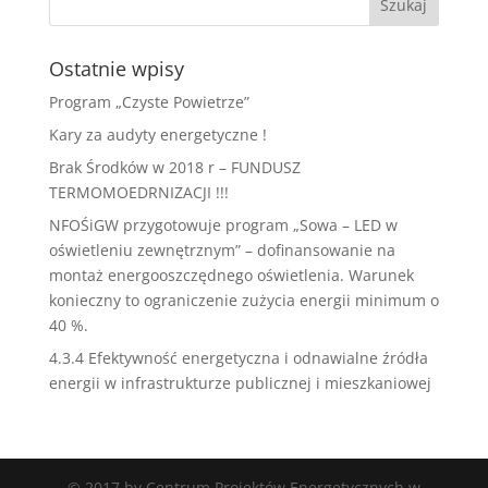
Ostatnie wpisy
Program „Czyste Powietrze”
Kary za audyty energetyczne !
Brak Środków w 2018 r – FUNDUSZ
TERMOMOEDRNIZACJI !!!
NFOŚiGW przygotowuje program „Sowa – LED w
oświetleniu zewnętrznym” – dofinansowanie na
montaż energooszczędnego oświetlenia. Warunek
konieczny to ograniczenie zużycia energii minimum o
40 %.
4.3.4 Efektywność energetyczna i odnawialne źródła
energii w infrastrukturze publicznej i mieszkaniowej
© 2017 by Centrum Projektów Energetycznych w