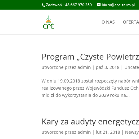
Zadzwoń +48 667 970 359
biuro@cpe-term.pl
O NAS
OFERTA
Program „Czyste Powietrz
utworzone przez
admin
|
paź 3, 2018
|
Uncate
W dniu 19.09.2018 został rozpoczęty nabór w
realizowanego przez Wojewódzki Fundusz Ochr
mld zł do wykorzystania do 2029 roku na...
Kary za audyty energetycz
utworzone przez
admin
|
lut 21, 2018
|
Newsy