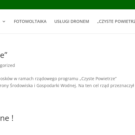
FOTOWOLTAIKA
USŁUGI DRONEM
„CZYSTE POWIETR
e”
gorized
niosków w ramach rządowego programu „Czyste Powietrze”
ony Środowiska i Gospodarki Wodnej. Na ten cel rząd przeznaczył
ne !