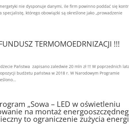
nergetyki nie dysponuje danymi, ile firm powinno poddać się kontro
a specjalistę, którego obowiązki są określone jako „prowadzenie
– FUNDUSZ TERMOMOEDRNIZACJI !!!
żecie Państwa zapisano zaledwie 20 mln zł !!! W poprzednich lat
 propozycji budżetu państwa w 2018 r. W Narodowym Programie
eślono...
ogram „Sowa – LED w oświetleniu
owanie na montaż energooszczędne
eczny to ograniczenie zużycia energi