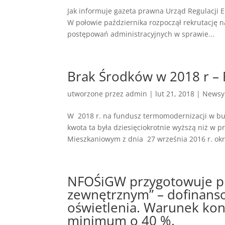
Jak informuje gazeta prawna Urząd Regulacji E
W połowie października rozpoczął rekrutację n
postępowań administracyjnych w sprawie...
Brak Środków w 2018 r 
utworzone przez
admin
|
lut 21, 2018
|
Newsy
W 2018 r. na fundusz termomodernizacji w bud
kwota ta była dziesięciokrotnie wyższą niż w
Mieszkaniowym z dnia 27 września 2016 r. okr
NFOŚiGW przygotowuje pr
zewnętrznym” – dofinans
oświetlenia. Warunek koni
minimum o 40 %.