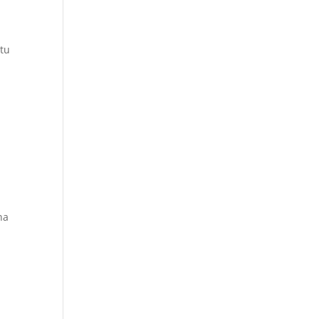
tu
na