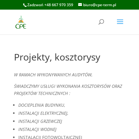
Zadzwoń +48 667 970 359
biuro@cpe-term.pl
Projekty, kosztorysy
W RAMACH WYKONYWANYCH AUDYTÓW,
ŚWIADCZYMY USŁUGI WYKONANIA KOSZTORYSÓW ORAZ
PROJEKTÓW TECHNICZNYCH :
DOCIEPLENIA BUDYNKU,
INSTALACJI ELEKTRYCZNEJ,
INSTALACJI GRZEWCZEJ
INSTALACJI WODNEJ
INSTALACJI FOTOWOLTAICZNEJ